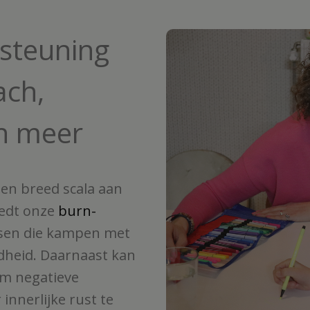
rsteuning
ach,
n meer
een breed scala aan
iedt onze
burn-
nsen die kampen met
dheid. Daarnaast kan
m negatieve
nnerlijke rust te