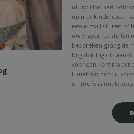
of uw kind kan bete
op met kindercoach va
een e-mail sturen of 
uw vragen te stellen 
bespreken graag de m
begeleiding die aanslui
voor een kort traject 
og
Limattivo bent u verz
en professionele zorg
B