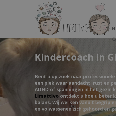
H
C
Kindercoach in G
Bent u op zoek naar professionele b
een plek waar aandacht, rust en p
ADHD of spanningen in het gezin k
Limattivo
ontdekt u hoe u beter 
balans. Wij werken vanuit begrip e
en volwassenen zich gehoord en g