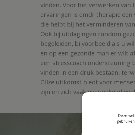
vinden. Voor het verwerken van 
ervaringen is emdr therapie een
die helpt bij het verminderen va
Ook bij uitdagingen rondom gez
begeleiden, bijvoorbeeld als u wi
en op een gezonde manier wilt a
een stresscoach ondersteuning 
vinden in een druk bestaan, terwi
Gilze uitkomst biedt voor mense
zijn en zich vaak overweldigd voe
Deze webs
gebruiken