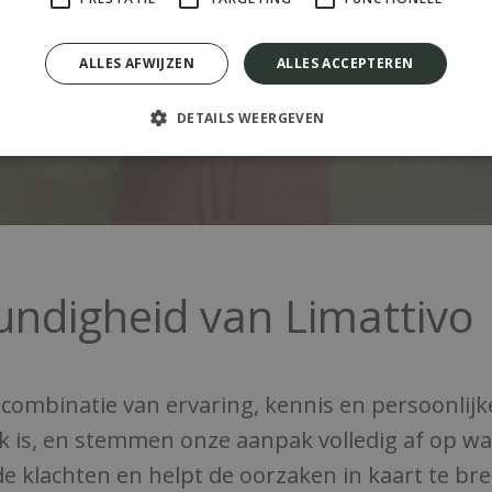
hypnotherapie
, afgestemd op
ALLES AFWIJZEN
ALLES ACCEPTEREN
Neem contact op
Bel ons dire
DETAILS WEERGEVEN
undigheid van Limattivo
e combinatie van ervaring, kennis en persoonlij
ek is, en stemmen onze aanpak volledig af op wa
 de klachten en helpt de oorzaken in kaart te 