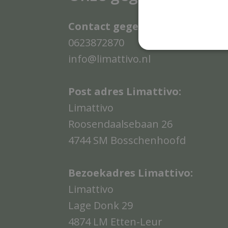
Contact gegevens Limattivo:
0623872870
info@limattivo.nl
Post adres Limattivo:
Limattivo
Roosendaalsebaan 26
4744 SM Bosschenhoofd
Bezoekadres Limattivo:
Limattivo
Lage Donk 29
4874 LM Etten-Leur