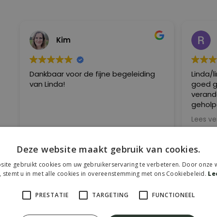
Kim
Dankbaar voor de fijne begeleiding
Linda/l
van Linda!
goed geh
verande
geholpe
haar a
Lees ve
Deze website maakt gebruik van cookies.
ite gebruikt cookies om uw gebruikerservaring te verbeteren. Door onze w
, stemt u in met alle cookies in overeenstemming met ons Cookiebeleid.
Le
PRESTATIE
TARGETING
FUNCTIONEEL
Overeenkomsten
P