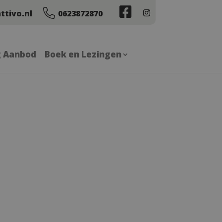
ttivo.nl
0623872870
g Aanbod
Boek en Lezingen