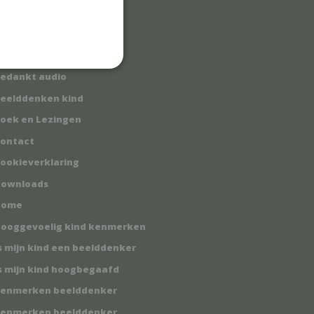
dvies hoogsensitief kind
edankt
edankt audio
eelddenken kind
oek en Lezingen
ontact
ookieverklaring
ownloads
Home
ooggevoelig kind kenmerken
s mijn kind een beelddenker
s mijn kind hoogbegaafd
enmerken beelddenker
enmerken beelddenker