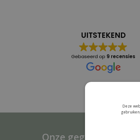
UITSTEKEND
Gebaseerd op
9 recensies
Deze webs
gebruiken
Onze gegevens