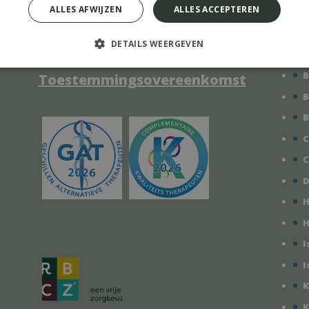
ALLES AFWIJZEN
ALLES ACCEPTEREN
Behandelovereenkomst
A
DETAILS WEERGEVEN
B
Minderjarige
B
Toestemmingsovereenkomst
B
B
C
C
D
H
I
I
K
K