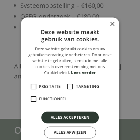
Systeemopstelling – €160,00
QEEG-onderzoek – €180,00
×
Neurofeedback – €30,00 per
Deze website maakt
behandeling
gebruik van cookies.
Deze website gebruikt cookies om uw
gebruikerservaring te verbeteren. Door onze
website te gebruiken, stemt u in met alle
Alle tarieven zijn inclusief btw, tenzij
cookies in overeenstemming met ons
Cookiebeleid.
Lees verder
anders vermeld.
PRESTATIE
TARGETING
FUNCTIONEEL
ALLES ACCEPTEREN
Onze gegevens
ALLES AFWIJZEN