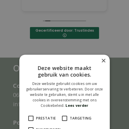
Lees verder
Gecertificeerd door: Trustindex
×
Onze gegevens
Deze website maakt
gebruik van cookies.
Deze website gebruikt cookies om uw
Contact gegevens Limattivo:
gebruikerservaring te verbeteren. Door onze
0623872870
website te gebruiken, stemt u in met alle
cookies in overeenstemming met ons
info@limattivo.nl
Cookiebeleid.
Lees verder
PRESTATIE
TARGETING
Post adres Limattivo: