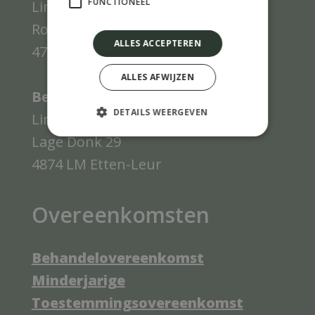
FUNCTIONEEL
Limattivo
Roosendaalsebaan 26
ALLES ACCEPTEREN
4744 SM Bosschenhoofd
ALLES AFWIJZEN
Bezoekadres Limattivo:
DETAILS WEERGEVEN
Limattivo
Lage Donk 29
4874 LM Etten-Leur
Overeenkomsten
Behandelovereenkomst
Minderjarige
Toestemmingsovereenkomst