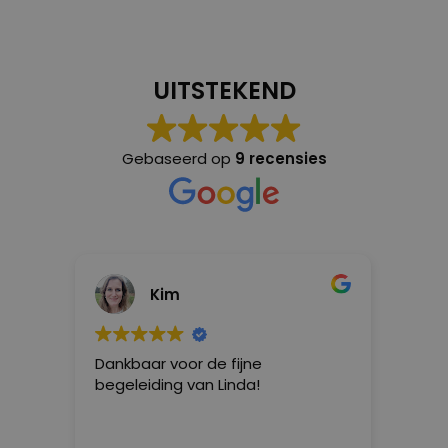
UITSTEKEND
Gebaseerd op
9 recensies
Kim
Rena
Dankbaar voor de fijne
Linda/limatt
begeleiding van Linda!
heel goed geh
positieve zin
heeft ze geho
anders dan h