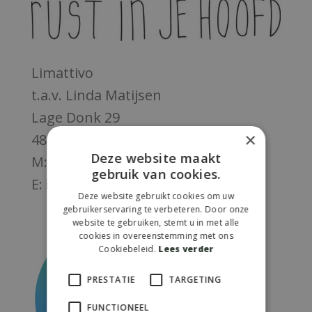
Limattivo
t.a.v. Linda Matijsen
Lage Donk 29
×
4874 LM Etten-Leur
Deze website maakt
M:
06-23872870
gebruik van cookies.
E:
info@limattivo.nl
Deze website gebruikt cookies om uw
gebruikerservaring te verbeteren. Door onze
website te gebruiken, stemt u in met alle
cookies in overeenstemming met ons
Cookiebeleid.
Lees verder
PRESTATIE
TARGETING
FUNCTIONEEL