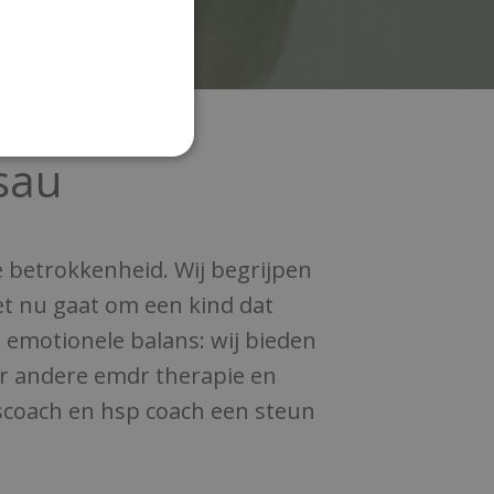
sau
 betrokkenheid. Wij begrijpen
het nu gaat om een kind dat
 emotionele balans: wij bieden
der andere emdr therapie en
sscoach en hsp coach een steun