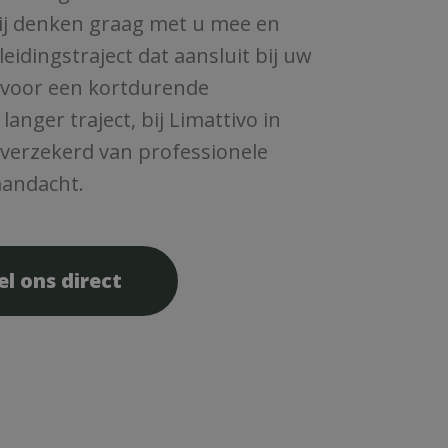
ij denken graag met u mee en
eidingstraject dat aansluit bij uw
st voor een kortdurende
anger traject, bij Limattivo in
 verzekerd van professionele
aandacht.
el ons direct