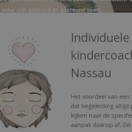
ieder zich gehoord en gesteund voelt.
Individuele
kindercoac
Nassau
Het voordeel van een 
dat begeleiding altijd 
kijken naar de specif
aanpak daarop af. Dit