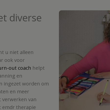
t diverse
t u niet alleen
ar ook voor
urn-out coach
helpt
anning en
n ingezet worden om
aten en meer
et verwerken van
t emdr therapie