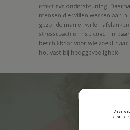
effectieve ondersteuning. Daarn
mensen die willen werken aan hun
gezonde manier willen afslanken
stresscoach en hsp coach in Baar
beschikbaar voor wie zoekt naar
houvast bij hooggevoeligheid.
Persoonlijke
Deze webs
gebruiken