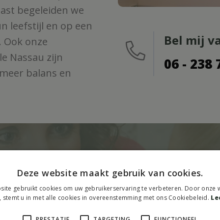
aast begeleiden we
 leefstijl en op een
Bel mij 
. Ook onze
le Nassau zijn
06 - 238 
 meer balans en
hypnotherapie
, afgestemd op
Deze website maakt gebruik van cookies.
ite gebruikt cookies om uw gebruikerservaring te verbeteren. Door onze w
, stemt u in met alle cookies in overeenstemming met ons Cookiebeleid.
Le
Neem contact op
Bel ons dire
PRESTATIE
TARGETING
FUNCTIONEEL