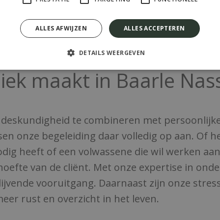
ALLES AFWIJZEN
ALLES ACCEPTEREN
DETAILS WEERGEVEN
iek maakt in Baarle Nas
r deskundigheid te combineren met persoonlijke
ssen onze begeleiding daar volledig op aan. Of 
odig heeft of een volwassene die wil werken aan
ehoefte van de cliënt. Met onze expertise in on
ijvende vooruitgang. Daarnaast zijn onze stre
eer rust en overzicht in het leven.