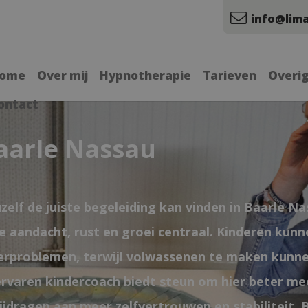
info@lima
ome
Over mij
Hypnotherapie
Tarieven
Overi
ontact
aarle Nassau
zelf de juiste begeleiding kan vinden in Baarle N
ke aandacht, rust en groei centraal. Kinderen kun
erproblemen, terwijl volwassenen te maken kunne
ervaren kindercoach biedt steun om hier beter me
jdragen aan meer zelfvertrouwen en stabiliteit. 