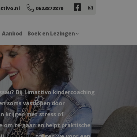
ttivo.nl
0623872870
g Aanbod
Boek en Lezingen
assau? Bij Limattivo kindercoaching
nen soms vastlopen door
n krijgen met stress of
e om te gaan en helpt praktische
Bij
Limattivo
zorgen we voor een