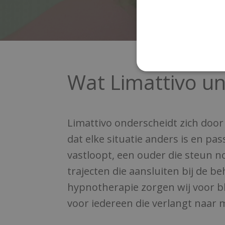
Wat Limattivo un
Limattivo onderscheidt zich doo
dat elke situatie anders is en pa
vastloopt, een ouder die steun n
trajecten die aansluiten bij de b
hypnotherapie zorgen wij voor bl
voor iedereen die verlangt naar m