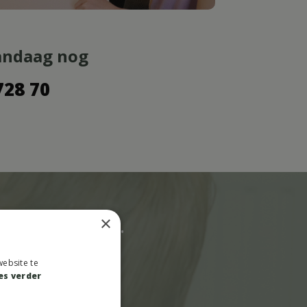
vandaag nog
728 70
 jouw
verhaal
.
×
ebsite te
es verder
ct