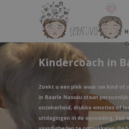
H
C
Kindercoach in B
Zoekt u een plek waar uw kind of u
in Baarle Nassau staan persoonlij
onzekerheid, drukke emoties of le
uitdagingen in de opvoeding. Een 
vaardigheden te ontwikkelen die bi