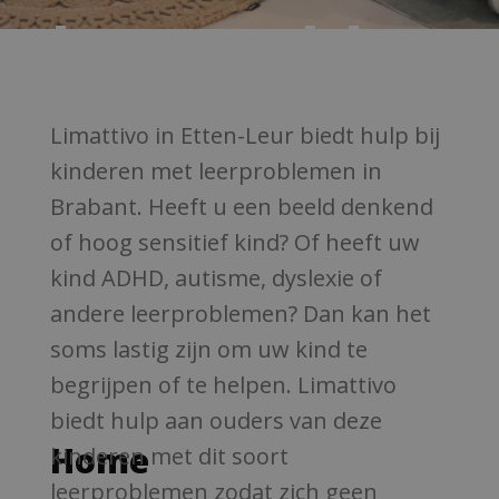
leerproble
men in
Limattivo in Etten-Leur biedt hulp bij
kinderen met leerproblemen in
Brabant. Heeft u een beeld denkend
Etten-Leur,
of hoog sensitief kind? Of heeft uw
kind ADHD, autisme, dyslexie of
andere leerproblemen? Dan kan het
Brabant
soms lastig zijn om uw kind te
begrijpen of te helpen. Limattivo
biedt hulp aan ouders van deze
Home
Hulp bij
kinderen met dit soort
leerproblemen zodat zich geen