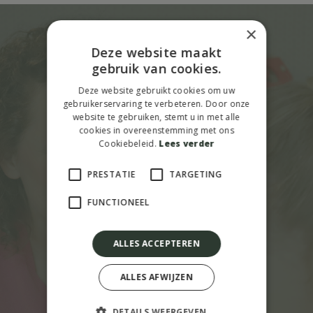
×
Deze website maakt
gebruik van cookies.
Persoonlijke
Deze website gebruikt cookies om uw
hypnotherapie
,
gebruikerservaring te verbeteren. Door onze
website te gebruiken, stemt u in met alle
cookies in overeenstemming met ons
afgestemd op jouw
Cookiebeleid.
Lees verder
verhaal
.
PRESTATIE
TARGETING
FUNCTIONEEL
ALLES ACCEPTEREN
Neem contact op
ALLES AFWIJZEN
Bel ons direct
DETAILS WEERGEVEN