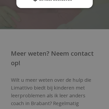
Meer weten? Neem contact
op!
Wilt u meer weten over de hulp die
Limattivo biedt bij kinderen met
leerproblemen als ik leer anders
coach in Brabant? Regelmatig