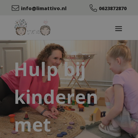
info@limattivo.nl
0623872870
Hulp bij
kinderen
met