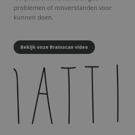
kinderen met
problemen of misverstanden voor
leerproblemen Brabant
kunnen doen.
Bekijk onze Brainscan video