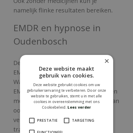
Ook zonder medicijnen kun je
namelijk flinke resultaten bereiken.
EMDR en hypnose in
Oudenbosch
×
De kans is groot dat je al eens van
Deze website maakt
EMDR therapie gehoord hebt.
gebruik van cookies.
Wanneer je aan het werk gaat met
Deze website gebruikt cookies om uw
EMDR therapie, heb je vaak te maken
gebruikerservaring te verbeteren. Door onze
website te gebruiken, stemt u in met alle
met een trauma. Deze therapie is dan
cookies in overeenstemming met ons
Cookiebeleid.
Lees verder
ook ontwikkeld om dat trauma te
verwerken. Dat doen we door het
PRESTATIE
TARGETING
trauma steeds te bespreken,
FUNCTIONEEL