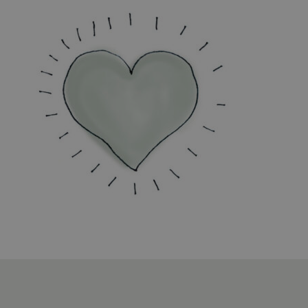
en burn out coach in
Oudenbosch