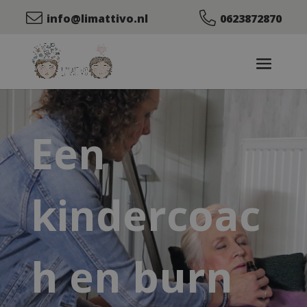
info@limattivo.nl
0623872870
Een
kindercoac
h en burn