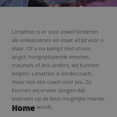
out coach
in
Limattivo is er voor zowel kinderen
als volwassenen en staat altijd voor u
klaar. Of u nu kampt met stress,
Oudenbosc
angst, hoogoplopende emoties,
trauma’s of iets anders, wij kunnen
helpen. Limattivo is kindercoach,
h
maar ook een coach voor jou. Zo
kunnen wij ervoor zorgen dat
iedereen op de best mogelijke manier
Home
Een kindercoach
geholpen wordt.