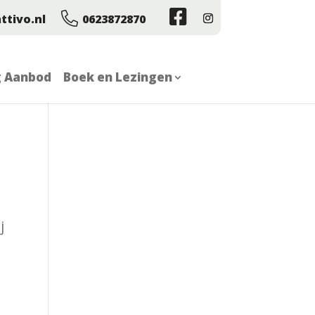
ttivo.nl
0623872870
g Aanbod
Boek en Lezingen
j