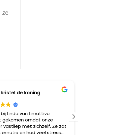
 ze
kristel de koning
cindy van den
 bij Linda van Limattivo
Een hele fijne, warme
t gekomen omdat onze
gehad. Een plaats waa
 vastliep met zichzelf. Ze zat
en mocht zijn. Veel ov
 emotie en had veel stress.
geleerd en ook veel ti