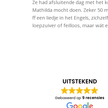
Ze had afsluitende dag met het ko
Mathilda mocht doen. Zeker 50 ma
ff een liedje in het Engels, zichze
loepzuiver of feilloos, maar wát
ens
Richard Buzink
UITSTEKEND
t onze zoon heel
Ik was erg nieuwsgierig wat ik van
in positieve zin
deze hypnose therapie kon
Gebaseerd op
9 recensies
eeft ze
verwachten maar onder de
 anders dan
professionele begeleiding van Linda