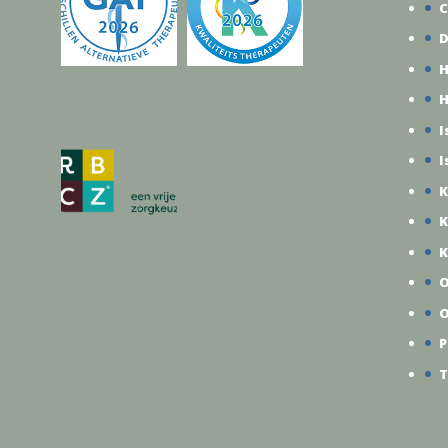
anders
C
aanbev
D
H
I
I
K
K
K
O
O
P
T