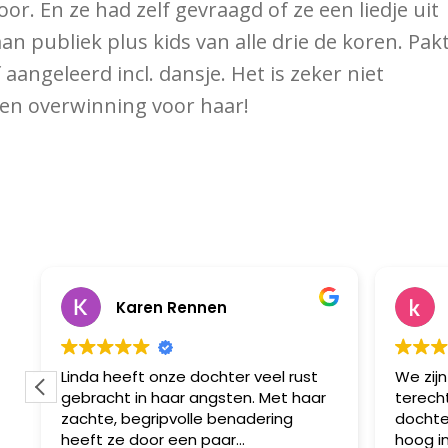
or. En ze had zelf gevraagd of ze een liedje uit
n publiek plus kids van alle drie de koren. Pakt
lf aangeleerd incl. dansje. Het is zeker niet
 een overwinning voor haar!
Karen Rennen
Linda heeft onze dochter veel rust
We zijn
gebracht in haar angsten. Met haar
terech
zachte, begripvolle benadering
dochter
heeft ze door een paar
hoog in