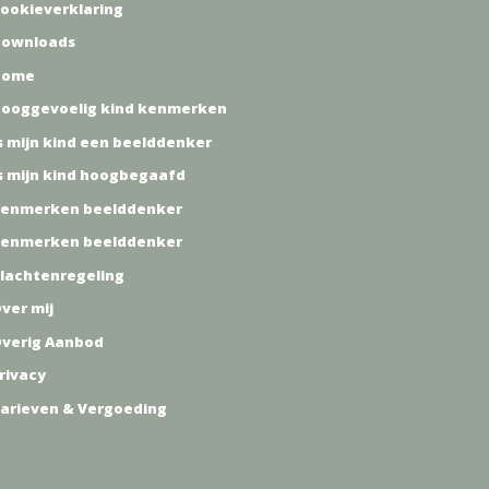
 dan Linda aan anderen te
ookieverklaring
elen.
ownloads
Home
ooggevoelig kind kenmerken
s mijn kind een beelddenker
s mijn kind hoogbegaafd
enmerken beelddenker
enmerken beelddenker
lachtenregeling
ver mij
verig Aanbod
rivacy
arieven & Vergoeding