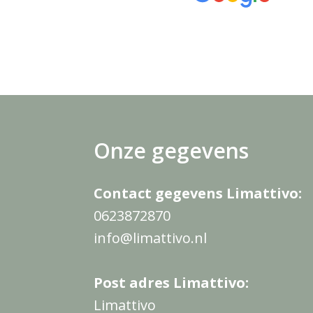
heb ik hier heel veel aan gehad. Dan
Lees verder
je wel Linda!
Onze gegevens
Contact gegevens Limattivo:
0623872870
info@limattivo.nl
Post adres Limattivo:
Limattivo