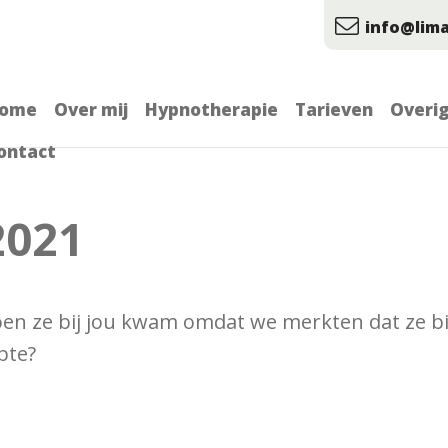
info@lima
ome
Over mij
Hypnotherapie
Tarieven
Overi
ontact
2021
oen ze bij jou kwam omdat we merkten dat ze bi
pte?