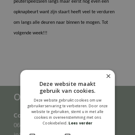
peuterspeelzalen langs maar eerst nog even een
opknapbeurt want zijn staart heeft veel te verduren
om langs alle deuren naar binnen te mogen. Tot
volgende week!!!
×
Deze website maakt
gebruik van cookies.
Onze gegevens
Deze website gebruikt cookies om uw
gebruikerservaring te verbeteren. Door onze
website te gebruiken, stemt u in met alle
Contact gegevens Limattivo:
cookies in overeenstemming met ons
Cookiebeleid.
Lees verder
0623872870
info@limattivo.nl