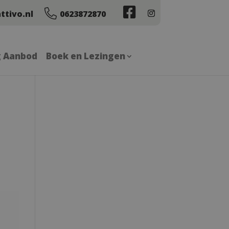
ttivo.nl
0623872870
g Aanbod
Boek en Lezingen