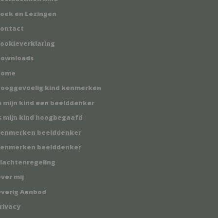
oek en Lezingen
ontact
ookieverklaring
ownloads
Home
ooggevoelig kind kenmerken
s mijn kind een beelddenker
s mijn kind hoogbegaafd
enmerken beelddenker
enmerken beelddenker
lachtenregeling
ver mij
verig Aanbod
rivacy