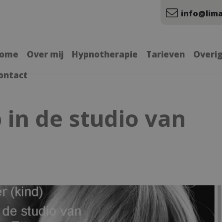
info@lima
ome
Over mij
Hypnotherapie
Tarieven
Overi
ontact
in de studio van