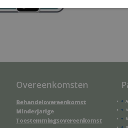
Overeenkomsten
P
Behandelovereenkomst
A
B
Minderjarige
B
Toestemmingsovereenkomst
B