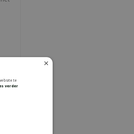
×
ebsite te
es verder