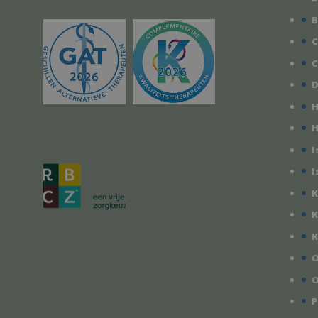
B
C
C
D
H
I
I
K
K
K
O
O
P