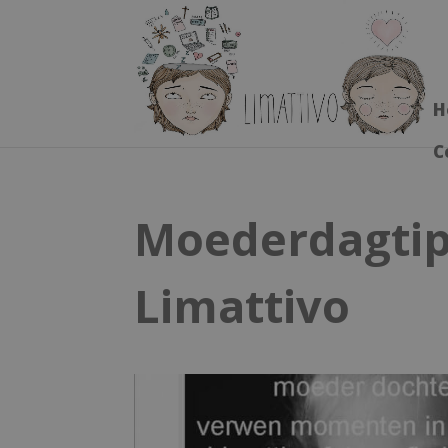
H
C
Moederdagtip 
Limattivo