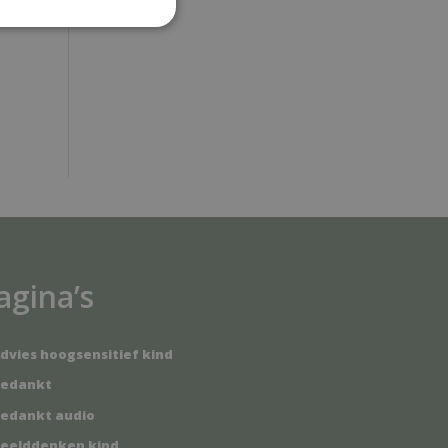
agina’s
dvies hoogsensitief kind
edankt
edankt audio
eelddenken kind