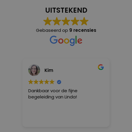
UITSTEKEND
Gebaseerd op
9 recensies
Kim
Dankbaar voor de fijne
Linda/l
begeleiding van Linda!
heel go
positie
heeft z
anders
Lees ve