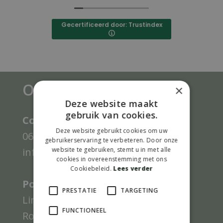
Gecertificeerd door: Trustindex
Onze gegevens
×
Deze website maakt
gebruik van cookies.
Contact gegevens Limattivo:
Deze website gebruikt cookies om uw
0623872870
gebruikerservaring te verbeteren. Door onze
info@limattivo.nl
website te gebruiken, stemt u in met alle
cookies in overeenstemming met ons
Cookiebeleid.
Lees verder
Post adres Limattivo:
PRESTATIE
TARGETING
Limattivo
FUNCTIONEEL
Roosendaalsebaan 26